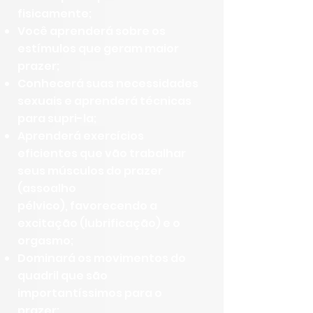
fisicamente;
Você aprenderá sobre os
estímulos que geram maior
prazer;
Conhecerá suas necessidades
sexuais e aprenderá técnicas
para supri-la;
Aprenderá exercícios
eficientes que vão trabalhar
seus músculos do prazer
(assoalho
pélvico),
favorecendo a
excitação (lubrificação) e o
orgasmo;
Dominará os movimentos do
quadril que são
importantíssimos para o
prazer;