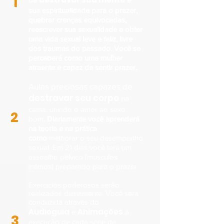
1
sua espiritualidade para o prazer,
quebrar crenças equivocadas,
reescrever sua sexualidade e obter
uma vida sexual leve e feliz, livre
dos traumas do passado. Você se
perceberá como uma mulher
atraente e capaz de sentir prazer.
Aulas preciosas capazes de
destravar seu corpo
na
cama, unindo o amor ao sexo
2
bom.
Diariamente você aprenderá
na teoria e na prática
como
melhorar o seu desempenho
sexual. Em 21 dias você terá um
assoalho pélvico (músculos
íntimos) preparado para o prazer.
Exercícios poderosos serão
realizados diariamente. Você será
conduzida através do
Audioguia
Animações
e
a
3
execução de cada série de