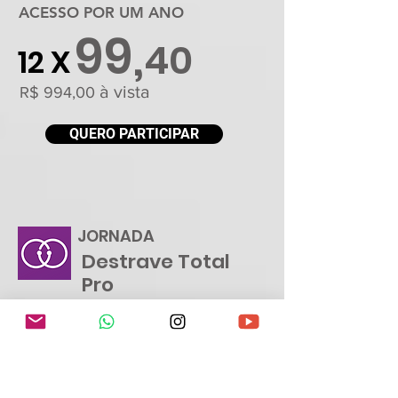
ACESSO POR UM ANO
99,
40
12 X
à vista
R$ 994,00
QUERO PARTICIPAR
JORNADA
Destrave Total
Pro
• 42 aulas online
• Audioguias
• Bônus 1-
Aula exclusiva para os
maridos (Live)