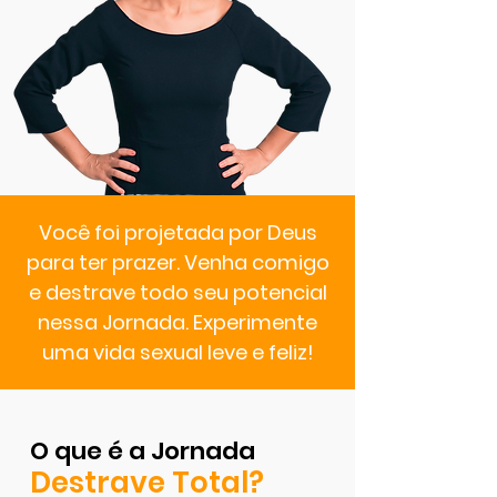
Você foi projetada por Deus
para ter prazer. Venha comigo
e destrave todo seu potencial
nessa Jornada. Experimente
uma vida sexual leve e feliz!
O que é a Jornada
Destrave Total?