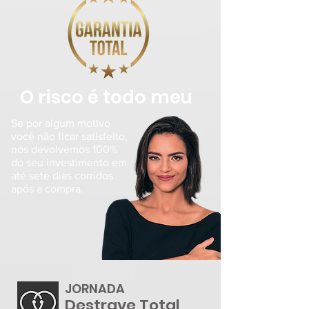
O risco é todo meu
Se por algum motivo
você não ficar satisfeito,
nós devolvemos 100%
do seu investimento em
até sete dias corridos
após a compra.
JORNADA
Destrave Total