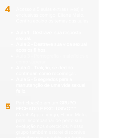
4
Acesso a 5 aulas extras (lives) e
exclusivas comigo, Eliane Melo.
Confira abaixo os temas das aulas:
Aula 1 - Destrave sua resposta
sexual.
Aula 2 - Destrave sua vida sexual
após os filhos.
Aula 3 - Pornografia - malefícios e
como superar.
Aula 4 - Traição, se decido
continuar, como recomeçar.
Aula 5 - 5 segredos para a
manutenção de uma vida sexual
feliz.
Participação em um
GRUPO
5
FECHADO E EXCLUSIVO
****
(WhatsApp) comigo, Eliane Melo,
para acompanhar de perto sua
evolução nos exercícios. Nesse
grupo também estarei disponível
para tirar suas dúvidas de forma