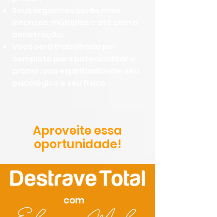
Seus orgasmos serão mais
intensos, múltiplos e até com a
penetração;
Você será trabalhada por
completo para potencializar o
prazer: sua espiritualidade, seu
psicológico e seu físico
Aproveite essa
oportunidade!
com