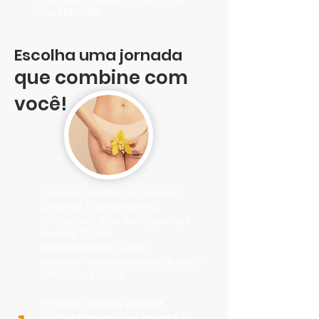
sexualmente
.
Escolha uma jornada
que combine com
você!
Todos os pacotes da Jornada
Destrave Total contém 42
videoaulas*, mais audioguia que
durante 21 dias
proporcionarão a cada
participante uma experiência diária
única, que incluirá:
,
Reflexões diárias
capazes
destravar sua mente
de
e