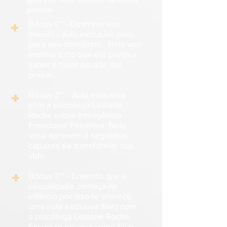
pessoal.
+
Bônus 1** - Destrave seu
marido - aula exclusiva (live)
para seu maridinho. Nela vou
ensinar tudo que ele precisa
saber e fazer para te dar
prazer.
+
Bônus 2** - Aula exclusiva
com a psicóloga Leiliane
Rocha sobre Inteligência
Emocional Feminina. Nela
você aprenderá segredos
capazes de transformar sua
vida.
+
Bônus 3** - Entendo que a
sexualidade começa na
infância por isso te ofereço
uma aula exclusiva (live) com
a psicóloga Leiliane Rocha.
Ela vai te ensinar como falar