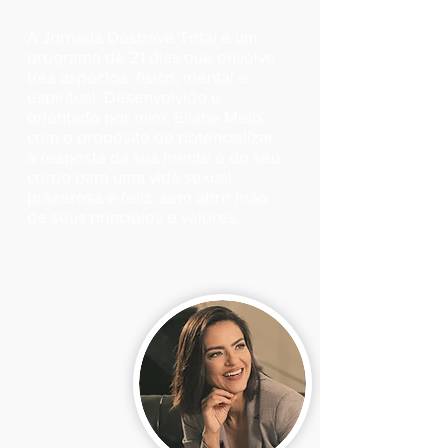
A Jornada Destrave Total é um
programa de 21 dias que envolve
três aspectos: físico, mental e
espiritual. Desenvolvido e
orientado por mim, Eliane Melo,
com o propósito de potencializar
a resposta da sua mente e do seu
corpo para uma vida sexual
prazerosa e feliz, sem abrir mão
de seus princípios e valores.