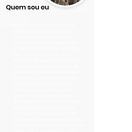
Quem sou eu
Sou Eliane, uma apaixonada
pela
sexualidade humana.
Psicóloga e
fisioterapeuta,
especialista em sexualidade
e
fisioterapia pélvica, autora do
livro
Conversa Íntima
(Best
Seller) e da coleção Infantil
Era
uma vez a vida
. Há mais de 16
anos
tenho ajudado milhares de
pessoas a conquistarem
uma
vida sexual feliz. Tudo isso
começou a partir da minha
própria história. Passei por
dificuldades que você também
passa. Com a minha história,
conhecimento e experiência
profissional, estou aqui para te
mostrar com a Jornada Destrave
Total que é
possível ser feliz