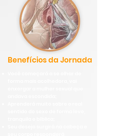
Benefícios da Jornada
Você começará a se olhar de
forma mais acolhedora, vai
enxergar a mulher sexual que
andava escondida;
Aprenderá muito sobre o real
sentido do sexo de forma leve,
tranquila e bíblica;
Seu
desejo surgirá na cabeça e
seu corpo responderá